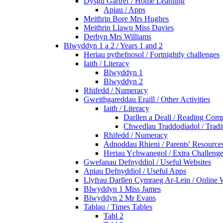
Dysgu Gartref / Home Learning
Apiau / Apps
Meithrin Bore Mrs Hughes
Meithrin Llawn Miss Davies
Derbyn Mrs Williams
Blwyddyn 1 a 2 / Years 1 and 2
Heriau pythefnosol / Fortnightly challenges
Iaith / Literacy
Blwyddyn 1
Blwyddyn 2
Rhifedd / Numeracy
Gweithgareddau Eraill / Other Activities
Iaith / Literacy
Darllen a Deall / Reading Com
Chwedlau Traddodiadol / Tradit
Rhifedd / Numeracy
Adnoddau Rhieni / Parents' Resource
Heriau Ychwanegol / Extra Challeng
Gwefanau Defnyddiol / Useful Websites
Apiau Defnyddiol / Useful Apps
Llyfrau Darllen Cymraeg Ar-Lein / Online
Blwyddyn 1 Miss James
Blwyddyn 2 Mr Evans
Tablau / Times Tables
Tabl 2