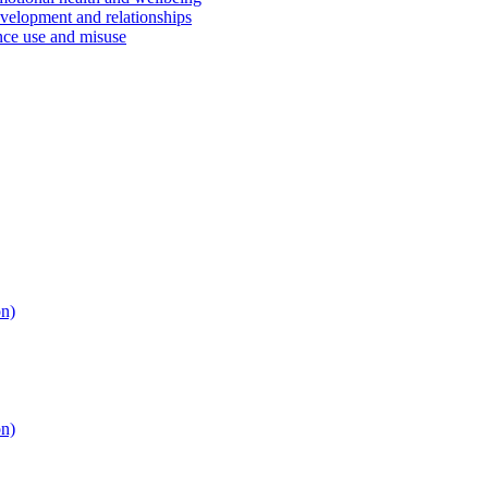
velopment and relationships
ce use and misuse
on)
on)