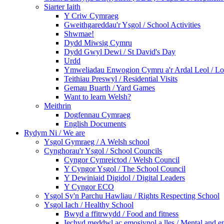
Siarter Iaith
Y Criw Cymraeg
Gweithgareddau'r Ysgol / School Activities
Shwmae!
Dydd Miwsig Cymru
Dydd Gwyl Dewi / St David's Day
Urdd
Ymweliadau Enwogion Cymru a'r Ardal Leol / Loc
Teithiau Preswyl / Residential Visits
Gemau Buarth / Yard Games
Want to learn Welsh?
Meithrin
Dogfennau Cymraeg
English Documents
Rydym Ni / We are
Ysgol Gymraeg / A Welsh school
Cynghorau'r Ysgol / School Councils
Cyngor Cymreictod / Welsh Council
Y Cyngor Ysgol / The School Council
Y Dewiniaid Digidol / Digital Leaders
Y Cyngor ECO
Ysgol Sy'n Parchu Hawliau / Rights Respecting School
Ysgol Iach / Healthy School
Bwyd a ffitrwydd / Food and fitness
Iechyd meddwl ac emosiynol a lles / Mental and e