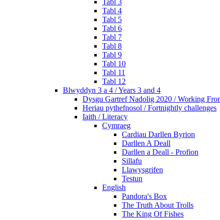
Tabl 3
Tabl 4
Tabl 5
Tabl 6
Tabl 7
Tabl 8
Tabl 9
Tabl 10
Tabl 11
Tabl 12
Blwyddyn 3 a 4 / Years 3 and 4
Dysgu Gartref Nadolig 2020 / Working Fr
Heriau pythefnosol / Fortnightly challenges
Iaith / Literacy
Cymraeg
Cardiau Darllen Byrion
Darllen A Deall
Darllen a Deall - Profion
Sillafu
Llawysgrifen
Testun
English
Pandora's Box
The Truth About Trolls
The King Of Fishes