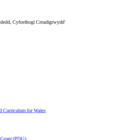
ydedd,
Cyfoethogi Creadigrwydd'
 Curriculum for Wales
 Grant (PDG)