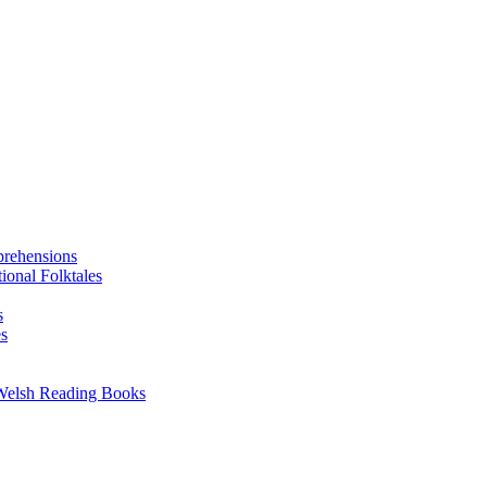
prehensions
ional Folktales
s
es
 Welsh Reading Books