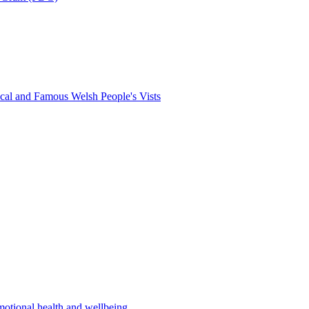
al and Famous Welsh People's Vists
motional health and wellbeing