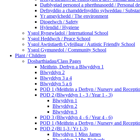
Datblygiad personol a pherthnasoedd / Personal de
Defnyddio a chamddefnyddio sylweddau / Substan
Yr amgylchedd / The environment
Diogelwch / Safety
Hylendid / Hygiene
Ysgol Ryngwladol / International School
Ysgol Heddwch / Peace School
Ysgol Awtistiaeth Cyfeillgar / Autistic Friendly School
Ysgol Gymunedol / Community School
Plant / Children
Dosbarthiadau/Class Pages
Meithrin, Derbyn a Blwyddyn 1
Blwyddyn 2
Blwyddyn 3 a 4
Blwyddyn 5 a 6
POD 1 (Meithrin a Derbyn / Nursery and Recepti
POD 2 (Blwyddyn 1 - 3 / Year 1 - 3)
Blwyddyn 1
Blwyddyn 2
Blwyddyn 3
POD 3 (Blwyddyn 4 - 6 / Year 4 - 6)
POD 1 (Meithrin a Derbyn / Nursery and Recepti
POD 2 (Bl 1-3 / Yr 1-3)
Blwyddyn 1 Miss James
Blwyddyn 2 Mrs Richards