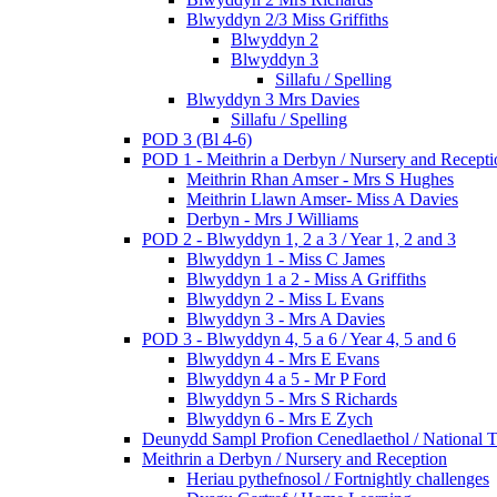
Blwyddyn 2/3 Miss Griffiths
Blwyddyn 2
Blwyddyn 3
Sillafu / Spelling
Blwyddyn 3 Mrs Davies
Sillafu / Spelling
POD 3 (Bl 4-6)
POD 1 - Meithrin a Derbyn / Nursery and Recepti
Meithrin Rhan Amser - Mrs S Hughes
Meithrin Llawn Amser- Miss A Davies
Derbyn - Mrs J Williams
POD 2 - Blwyddyn 1, 2 a 3 / Year 1, 2 and 3
Blwyddyn 1 - Miss C James
Blwyddyn 1 a 2 - Miss A Griffiths
Blwyddyn 2 - Miss L Evans
Blwyddyn 3 - Mrs A Davies
POD 3 - Blwyddyn 4, 5 a 6 / Year 4, 5 and 6
Blwyddyn 4 - Mrs E Evans
Blwyddyn 4 a 5 - Mr P Ford
Blwyddyn 5 - Mrs S Richards
Blwyddyn 6 - Mrs E Zych
Deunydd Sampl Profion Cenedlaethol / National T
Meithrin a Derbyn / Nursery and Reception
Heriau pythefnosol / Fortnightly challenges