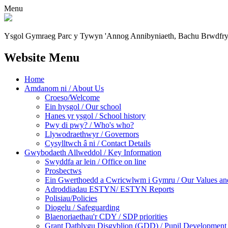
Menu
Ysgol Gymraeg Parc y Tywyn
'Annog Annibyniaeth, Bachu Brwdfr
Website Menu
Home
Amdanom ni / About Us
Croeso/Welcome
Ein hysgol / Our school
Hanes yr ysgol / School history
Pwy di pwy? / Who's who?
Llywodraethwyr / Governors
Cysylltwch â ni / Contact Details
Gwybodaeth Allweddol / Key Information
Swyddfa ar lein / Office on line
Prosbectws
Ein Gwerthoedd a Cwricwlwm i Gymru / Our Values and
Adroddiadau ESTYN/ ESTYN Reports
Polisiau/Policies
Diogelu / Safeguarding
Blaenoriaethau'r CDY / SDP priorities
Grant Datblygu Disgyblion (GDD) / Pupil Development