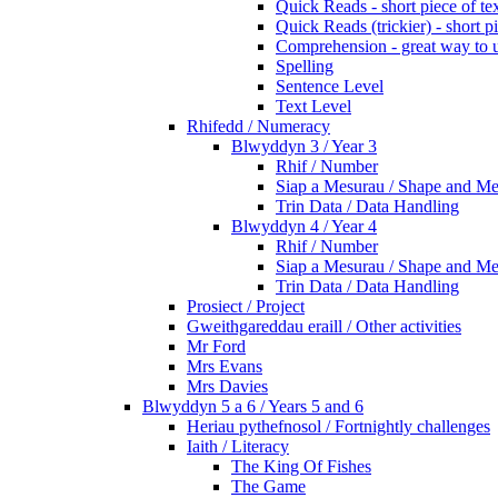
Quick Reads - short piece of tex
Quick Reads (trickier) - short p
Comprehension - great way to un
Spelling
Sentence Level
Text Level
Rhifedd / Numeracy
Blwyddyn 3 / Year 3
Rhif / Number
Siap a Mesurau / Shape and Me
Trin Data / Data Handling
Blwyddyn 4 / Year 4
Rhif / Number
Siap a Mesurau / Shape and Me
Trin Data / Data Handling
Prosiect / Project
Gweithgareddau eraill / Other activities
Mr Ford
Mrs Evans
Mrs Davies
Blwyddyn 5 a 6 / Years 5 and 6
Heriau pythefnosol / Fortnightly challenges
Iaith / Literacy
The King Of Fishes
The Game