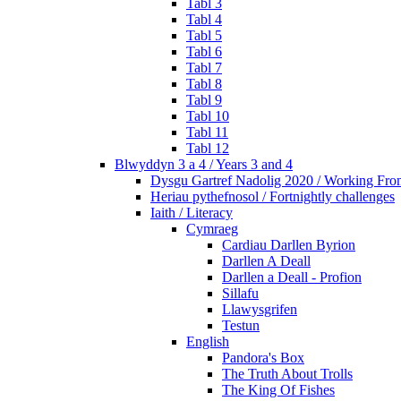
Tabl 3
Tabl 4
Tabl 5
Tabl 6
Tabl 7
Tabl 8
Tabl 9
Tabl 10
Tabl 11
Tabl 12
Blwyddyn 3 a 4 / Years 3 and 4
Dysgu Gartref Nadolig 2020 / Working Fr
Heriau pythefnosol / Fortnightly challenges
Iaith / Literacy
Cymraeg
Cardiau Darllen Byrion
Darllen A Deall
Darllen a Deall - Profion
Sillafu
Llawysgrifen
Testun
English
Pandora's Box
The Truth About Trolls
The King Of Fishes