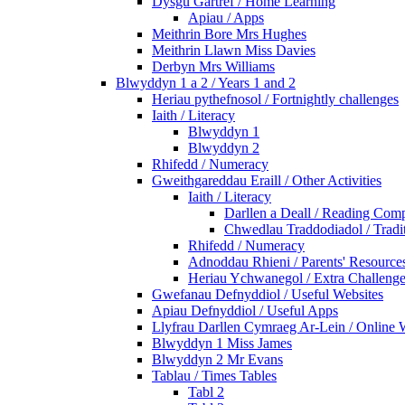
Dysgu Gartref / Home Learning
Apiau / Apps
Meithrin Bore Mrs Hughes
Meithrin Llawn Miss Davies
Derbyn Mrs Williams
Blwyddyn 1 a 2 / Years 1 and 2
Heriau pythefnosol / Fortnightly challenges
Iaith / Literacy
Blwyddyn 1
Blwyddyn 2
Rhifedd / Numeracy
Gweithgareddau Eraill / Other Activities
Iaith / Literacy
Darllen a Deall / Reading Com
Chwedlau Traddodiadol / Tradit
Rhifedd / Numeracy
Adnoddau Rhieni / Parents' Resource
Heriau Ychwanegol / Extra Challeng
Gwefanau Defnyddiol / Useful Websites
Apiau Defnyddiol / Useful Apps
Llyfrau Darllen Cymraeg Ar-Lein / Online
Blwyddyn 1 Miss James
Blwyddyn 2 Mr Evans
Tablau / Times Tables
Tabl 2