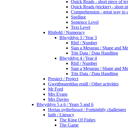
Quick Reads - short piece of tex
Quick Reads (trickier) - short p
Comprehension - great way to un
Spelling
Sentence Level
Text Level
Rhifedd / Numeracy
Blwyddyn 3 / Year 3
Rhif / Number
Siap a Mesurau / Shape and Me
Trin Data / Data Handling
Blwyddyn 4 / Year 4
Rhif / Number
Siap a Mesurau / Shape and Me
Trin Data / Data Handling
Prosiect / Project
Gweithgareddau eraill / Other activities
Mr Ford
Mrs Evans
Mrs Davies
Blwyddyn 5 a 6 / Years 5 and 6
Heriau pythefnosol / Fortnightly challenges
Iaith / Literacy
The King Of Fishes
The Game