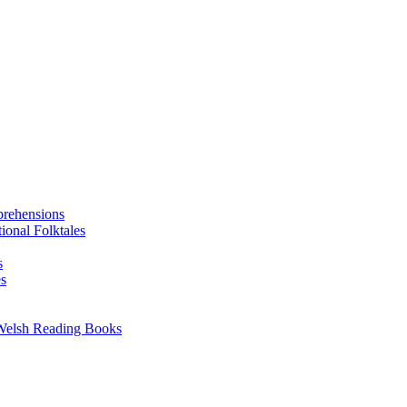
prehensions
ional Folktales
s
es
 Welsh Reading Books