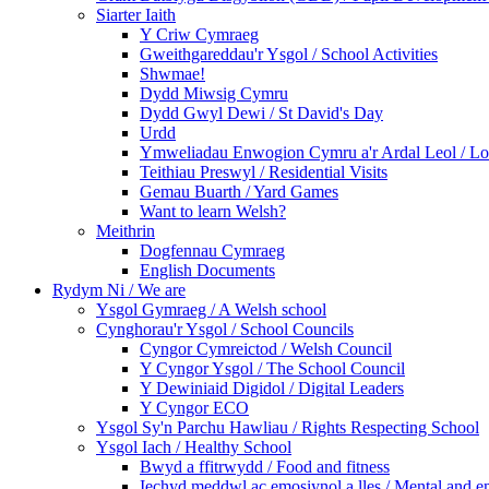
Siarter Iaith
Y Criw Cymraeg
Gweithgareddau'r Ysgol / School Activities
Shwmae!
Dydd Miwsig Cymru
Dydd Gwyl Dewi / St David's Day
Urdd
Ymweliadau Enwogion Cymru a'r Ardal Leol / Loc
Teithiau Preswyl / Residential Visits
Gemau Buarth / Yard Games
Want to learn Welsh?
Meithrin
Dogfennau Cymraeg
English Documents
Rydym Ni / We are
Ysgol Gymraeg / A Welsh school
Cynghorau'r Ysgol / School Councils
Cyngor Cymreictod / Welsh Council
Y Cyngor Ysgol / The School Council
Y Dewiniaid Digidol / Digital Leaders
Y Cyngor ECO
Ysgol Sy'n Parchu Hawliau / Rights Respecting School
Ysgol Iach / Healthy School
Bwyd a ffitrwydd / Food and fitness
Iechyd meddwl ac emosiynol a lles / Mental and e