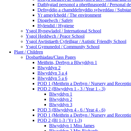
Datblygiad personol a pherthnasoedd / Personal de
Defnyddio a chamddefnyddio sylweddau / Substan
Yr amgylchedd / The environment
Diogelwch / Safety
Hylendid / Hygiene
Ysgol Ryngwladol / International School
Ysgol Heddwch / Peace School
Ysgol Awtistiaeth Cyfeillgar / Autistic Friendly School
Ysgol Gymunedol / Community School
Plant / Children
Dosbarthiadau/Class Pages
Meithrin, Derbyn a Blwyddyn 1
Blwyddyn 2
Blwyddyn 3 a 4
Blwyddyn 5 a 6
POD 1 (Meithrin a Derbyn / Nursery and Recepti
POD 2 (Blwyddyn 1 - 3 / Year 1 - 3)
Blwyddyn 1
Blwyddyn 2
Blwyddyn 3
POD 3 (Blwyddyn 4 - 6 / Year 4 - 6)
POD 1 (Meithrin a Derbyn / Nursery and Recepti
POD 2 (Bl 1-3 / Yr 1-3)
Blwyddyn 1 Miss James
Blwyddyn 2 Mrs Richards