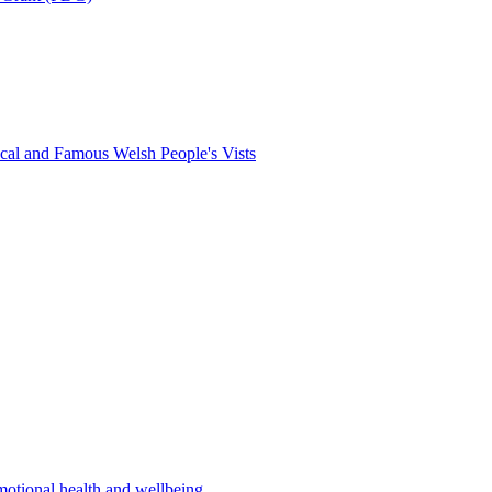
al and Famous Welsh People's Vists
motional health and wellbeing