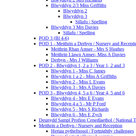
Blwyddyn 2/3 Miss Griffiths
Blwyddyn 2
Blwyddyn 3
Sillafu / Spelling
Blwyddyn 3 Mrs Davies
Sillafu / Spelling
POD 3 (Bl 4-6)
POD 1 - Meithrin a Derbyn / Nursery and Recepti
Meithrin Rhan Amser - Mrs S Hughes
Meithrin Llawn Amser- Miss A Davies
Derbyn - Mrs J Williams
POD 2 - Blwyddyn 1, 2 a 3 / Year 1, 2 and 3
Blwyddyn 1 - Miss C James
Blwyddyn 1 a 2 - Miss A Griffiths
Blwyddyn 2 - Miss L Evans
Blwyddyn 3 - Mrs A Davies
POD 3 - Blwyddyn 4, 5 a 6 / Year 4, 5 and 6
Blwyddyn 4 - Mrs E Evans
Blwyddyn 4 a 5 - Mr P Ford
Blwyddyn 5 - Mrs S Richards
Blwyddyn 6 - Mrs E Zych
Deunydd Sampl Profion Cenedlaethol / National T
Meithrin a Derbyn / Nursery and Reception
Heriau pythefnosol / Fortnightly challenges