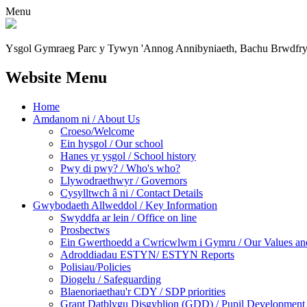
Menu
Ysgol Gymraeg Parc y Tywyn
'Annog Annibyniaeth, Bachu Brwdfr
Website Menu
Home
Amdanom ni / About Us
Croeso/Welcome
Ein hysgol / Our school
Hanes yr ysgol / School history
Pwy di pwy? / Who's who?
Llywodraethwyr / Governors
Cysylltwch â ni / Contact Details
Gwybodaeth Allweddol / Key Information
Swyddfa ar lein / Office on line
Prosbectws
Ein Gwerthoedd a Cwricwlwm i Gymru / Our Values and
Adroddiadau ESTYN/ ESTYN Reports
Polisiau/Policies
Diogelu / Safeguarding
Blaenoriaethau'r CDY / SDP priorities
Grant Datblygu Disgyblion (GDD) / Pupil Development