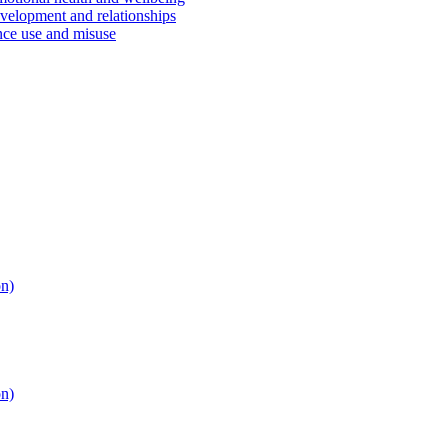
velopment and relationships
ce use and misuse
on)
on)