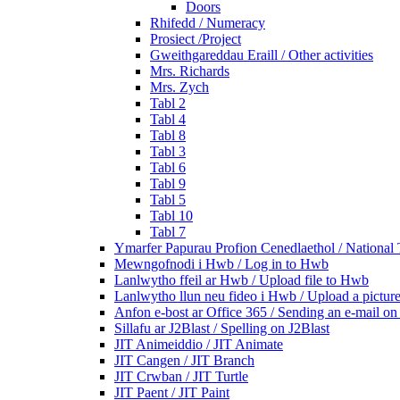
Doors
Rhifedd / Numeracy
Prosiect /Project
Gweithgareddau Eraill / Other activities
Mrs. Richards
Mrs. Zych
Tabl 2
Tabl 4
Tabl 8
Tabl 3
Tabl 6
Tabl 9
Tabl 5
Tabl 10
Tabl 7
Ymarfer Papurau Profion Cenedlaethol / National T
Mewngofnodi i Hwb / Log in to Hwb
Lanlwytho ffeil ar Hwb / Upload file to Hwb
Lanlwytho llun neu fideo i Hwb / Upload a pictur
Anfon e-bost ar Office 365 / Sending an e-mail on
Sillafu ar J2Blast / Spelling on J2Blast
JIT Animeiddio / JIT Animate
JIT Cangen / JIT Branch
JIT Crwban / JIT Turtle
JIT Paent / JIT Paint