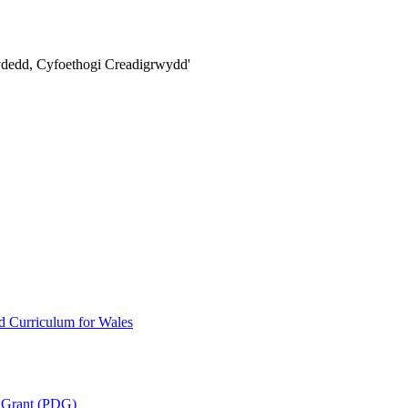
ydedd,
Cyfoethogi Creadigrwydd'
 Curriculum for Wales
 Grant (PDG)